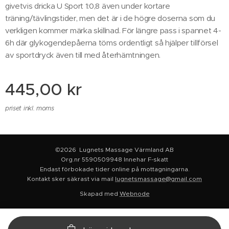
givetvis dricka U Sport 1:0,8 även under kortare
träning/tävlingstider, men det är i de högre doserna som du
verkligen kommer märka skillnad. För längre pass i spannet 4-
6h där glykogendepåerna töms ordentligt så hjälper tillförsel
av sportdryck även till med återhämtningen.
445,00
kr
priset inkl. moms
©2026 Lugnets Massage Värmland AB
Org.nr 5590509948 Innehar F-skatt
Endast förbokade tider online på mottagningarna.
Kontakt sker säkrast via mail
lugnetsmassage@gmail.com
Skapad med
Webnode