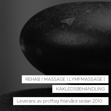
REHAB | MASSAGE | LYMFMASSAGE |
KÄKLEDSBEHANDLING
Leverans av proffsig friskvård sedan 2010