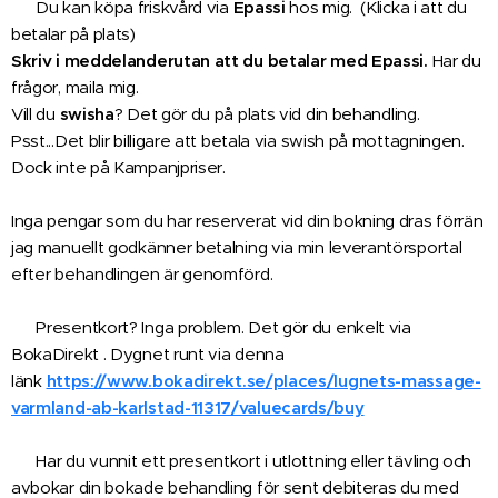
✅
Du kan köpa friskvård via
Epassi
hos mig. (Klicka i att du
betalar på plats)
Skriv i meddelanderutan att du betalar med Epassi.
Har du
frågor, maila mig.
Vill du
swisha
? Det gör du på plats vid din behandling.
Psst...Det blir billigare att betala via swish på mottagningen.
Dock inte på Kampanjpriser.
Inga pengar som du har reserverat vid din bokning dras förrän
jag manuellt godkänner betalning via min leverantörsportal
efter behandlingen är genomförd.
✅ Presentkort? Inga problem. Det gör du enkelt via
BokaDirekt . Dygnet runt via denna
länk
https://www.bokadirekt.se/places/lugnets-massage-
varmland-ab-karlstad-11317/valuecards/buy
✅ Har du vunnit ett presentkort​ i utlottning eller tävling och
avbokar din bokade behandling för sent debiteras du med