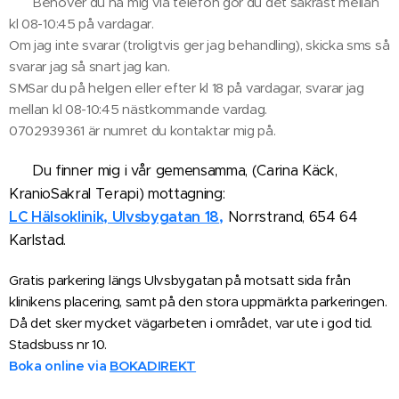
✅ Behöver du nå mig via telefon gör du det säkrast mellan
kl 08-10:45 på vardagar.
Om jag inte svarar (troligtvis ger jag behandling), skicka sms så
svarar jag så snart jag kan.
SMSar du på helgen eller efter kl 18 på vardagar, svarar jag
mellan kl 08-10:45 nästkommande vardag.
0702939361 är numret du kontaktar mig på.
Du finner mig i vår gemensamma, (Carina Käck,
✅
KranioSakral Terapi) mottagning:
LC Hälsoklinik, Ulvsbygatan 18
,
Norrstrand, 654 64
Karlstad.
Gratis parkering längs Ulvsbygatan på motsatt sida från
klinikens placering, samt på den stora uppmärkta parkeringen.
Då det sker mycket vägarbeten i området, var ute i god tid.
Stadsbuss nr 10.
Boka online via
BOKADIREKT