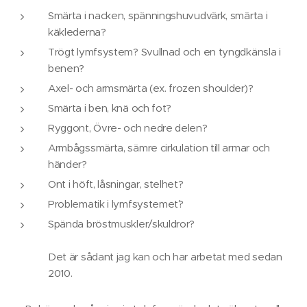
Smärta i nacken, spänningshuvudvärk, smärta i
käklederna?
Trögt lymfsystem? Svullnad och en tyngdkänsla i
benen?
Axel- och armsmärta (ex. frozen shoulder)?
Smärta i ben, knä och fot?
Ryggont, Övre- och nedre delen?
Armbågssmärta, sämre cirkulation till armar och
händer?
Ont i höft, låsningar, stelhet?
Problematik i lymfsystemet`?
Spända bröstmuskler/skuldror?
Det är sådant jag kan och har arbetat med sedan
2010.