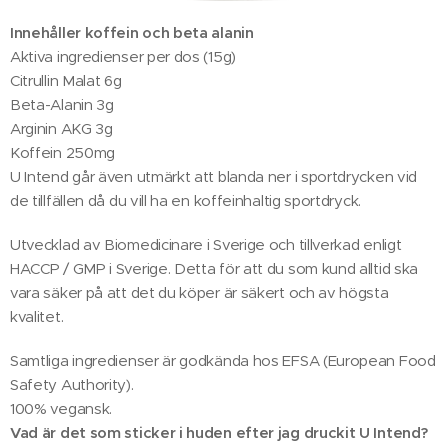
Innehåller koffein och beta alanin
Aktiva ingredienser per dos (15g)
Citrullin Malat 6g
Beta-Alanin 3g
Arginin AKG 3g
Koffein 250mg
U Intend går även utmärkt att blanda ner i sportdrycken vid
de tillfällen då du vill ha en koffeinhaltig sportdryck.
Utvecklad av Biomedicinare i Sverige och tillverkad enligt
HACCP / GMP i Sverige. Detta för att du som kund alltid ska
vara säker på att det du köper är säkert och av högsta
kvalitet.
Samtliga ingredienser är godkända hos EFSA (European Food
Safety Authority).
100% vegansk.
Vad är det
som sticker i huden efter jag druckit U Intend?